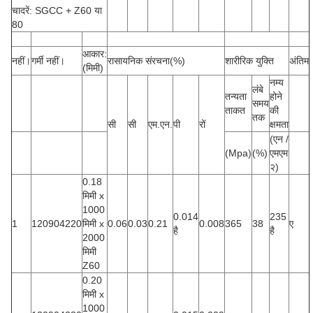
चादरें: SGCC + Z60 या
80
आकार:
नहीं।
गर्मी नहीं।
रासायनिक संरचना(%)
शारीरिक युक्ति
अंतिम
(मिमी)
नम्य
लंबे
तन्यता
होने
समय
ताकत
की
तक
सी
सी
एम.एन.
पी
रों
क्षमता
(एन /
(Mpa)
(%)
एमएम
२)
0.18
मिमी x
1000
0.014
235
1
120904220
मिमी x
0.06
0.03
0.21
0.008
365
38
ए
है
है
2000
मिमी
Z60
0.20
मिमी x
1000