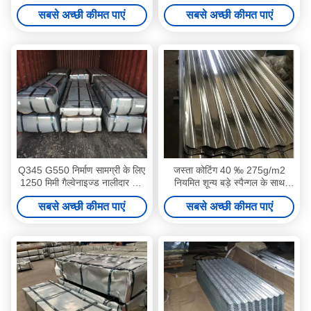
शीट जेआईएस जी3302
संरचना आवास के लिए जिंक कोटिंग
सबसे अच्छी कीमत पाएं
सबसे अच्छी कीमत पाएं
Q345 G550 निर्माण सामग्री के लिए
जस्ता कोटिंग 40 ‰ 275g/m2
1250 मिमी गैल्वेनाइज्ड नालीदार छत
नियमित शून्य बड़े स्पैन्गल के साथ
शीट
जस्ती नालीदार छत शीट
सबसे अच्छी कीमत पाएं
सबसे अच्छी कीमत पाएं