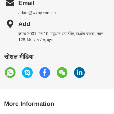

Email
adam@wxhy.com.cn

Add
कमरा 2001, गेट 10, गयुआन अपार्टमेंट, माओय प्लाजा, नंबर
128, किंगयांग रोड, वूशी
सोशल मीडिया
More Information