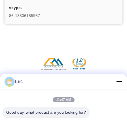
skype:
86-13306185967
Eric
सोशल मीडिया
11:47 AM
त्वरित संपर्क करें
Good day, what product are you looking for?
टेलीफोन