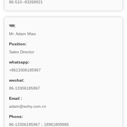
86-510--83268921
नाम:
Mr. Adam Miao
Position:
Sales Director
whatsapp:
+8613306185967
wechat:
86-13306185967
Email :
adam@wxhy.com.cn
Phone:
86-13306185967；18961809985