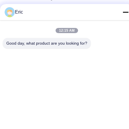
Tel
Eric
86-510-83260630
E-mail
12:15 AM
adam@wxhy.com.cn
Good day, what product are you looking for?
Address
कमरा 2001, गेट 10, गयुआन अपार्टमेंट, माओय प्लाजा, नंबर 128, किंगयांग
रोड, वूशी
Privacy Policy
|
साइटमैप
China Good Quality प्री पेंटेड स्टील कॉइल Supplier. Copyright © 2021-
2025 WUXI RAYMOND STEEL CO.,LTD . All Rights Reserved.