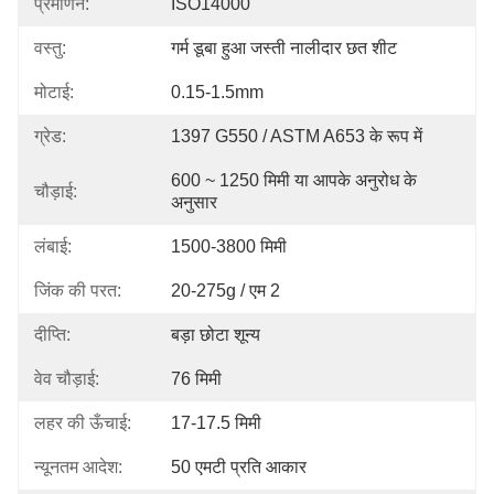
प्रमाणन:
ISO14000
वस्तु:
गर्म डूबा हुआ जस्ती नालीदार छत शीट
मोटाई:
0.15-1.5mm
ग्रेड:
1397 G550 / ASTM A653 के रूप में
600 ~ 1250 मिमी या आपके अनुरोध के 
चौड़ाई:
अनुसार
लंबाई:
1500-3800 मिमी
जिंक की परत:
20-275g / एम 2
दीप्ति:
बड़ा छोटा शून्य
वेव चौड़ाई:
76 मिमी
लहर की ऊँचाई:
17-17.5 मिमी
न्यूनतम आदेश:
50 एमटी प्रति आकार