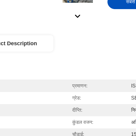
सबसे 
ct Description
प्रमाणन:
I
ग्रेड:
S
दीप्ति:
नि
कुंडल वजन:
अध
चौड़ाई:
15