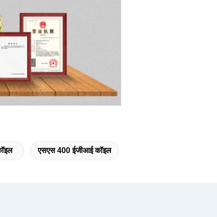
कॉइल
एसएस 400 ईजीआई कॉइल