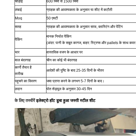
चौड़ाई
600 मिमी से 1500 मिमी
लंबाई
ग्राहक की आवश्यकता के अनुसार या शीट में कटौती
Moq
50 एमटी
सतह
ग्राहक की आवश्यकता के अनुसार साफ, ब्लास्टिंग और पेंटिंग
मानक निर्यात पैकिंग
पैकिंग
(अंदर: पानी के सबूत कागज, बाहर: स्ट्रिप्स और pallets के साथ कवर
भार
वास्तविक वजन के आधार पर
माल बंदरगाह
चीन का कोई भी बंदरगाह
कार्गो तैयार है
आदेशों की पुष्टि के बाद 25-35 दिनों के भीतर
तारीख
पहुचने का विवरण
जमा प्राप्त करने के लगभग 5-7 दिनों के बाद।
लदान
पोत शेड्यूल के अनुसार 30-45 दिन
के लिए तस्वीरें
इलेक्ट्रो हॉट डूबा हुआ जस्ती स्टील शीट