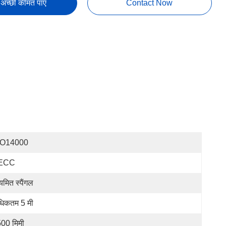
अच्छी कीमत पाएं
Contact Now
SO14000
ECC
यमित स्पैंगल
िकतम 5 मी
00 मिमी