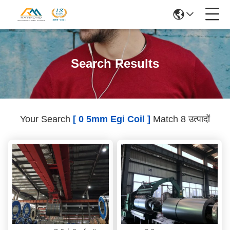
Search Results
Your Search
[ 0 5mm Egi Coil ]
Match 8 उत्पादों