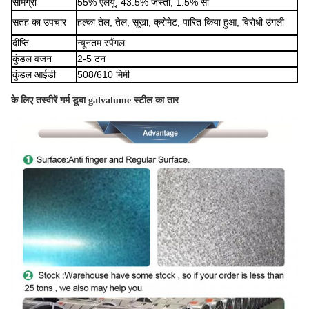
सामग्री
55% एलयू, 43.5% जस्ता, 1.5% सी
सतह का उपचार
हल्का तेल,
तेल,
सूखा,
क्रोमेट
,
पारित किया हुआ
,
विरोधी उंगली
दीप्ति
न्यूनतम स्पैंगल
कुंडल वजन
2-5 टन
कुंडल आईडी
508/610 मिमी
के लिए तस्वीरें
गर्म डूबा galvalume स्टील का तार