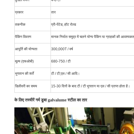
कुंडल वजन
4-8 टी
प्रकार
तार
तकनीक
प्री-पेंटेड, हॉट रोल्ड
पैकिंग विवरण
मानक निर्यात समुद्र में चलने योग्य पैकिंग या ग्राहकों की आवश्य
आपूर्ति की योग्यता
300,000T / वर्ष
मूल्य (एफओबी)
680-750 / टी
भुगतान की शर्तें
टी / टी;एल / सी आदि।
डिलीवरी का समय
15-30 दिनों के बाद टी / टी भुगतान या एल / सी प्राप्त होता है।
के लिए तस्वीरें
गर्म डूबा galvalume स्टील का तार