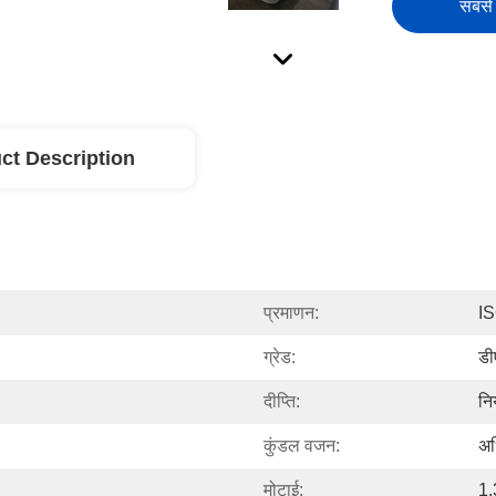
सबसे 
ct Description
प्रमाणन:
I
ग्रेड:
डी
दीप्ति:
नि
कुंडल वजन:
अध
मोटाई:
1.