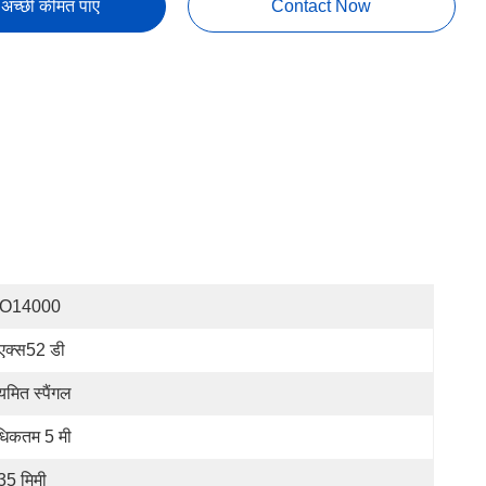
अच्छी कीमत पाएं
Contact Now
SO14000
एक्स52 डी
यमित स्पैंगल
िकतम 5 मी
35 मिमी