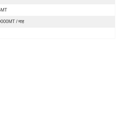
5MT
000MT / माह