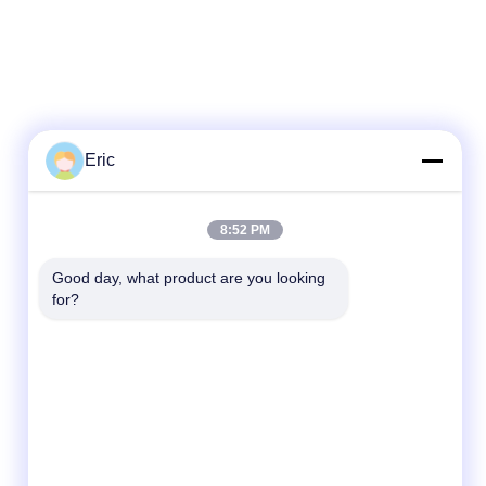
Eric
त्वरित संपर्क करें
8:52 PM
टेलीफोन
Good day, what product are you looking 
for?
86-510-83260630
ई-मेल
adam@wxhy.com.cn
पता
कमरा 2001, गेट 10, गयुआन अपार्टमेंट, माओय प्लाजा,
नंबर 128, किंगयांग रोड, वूशी