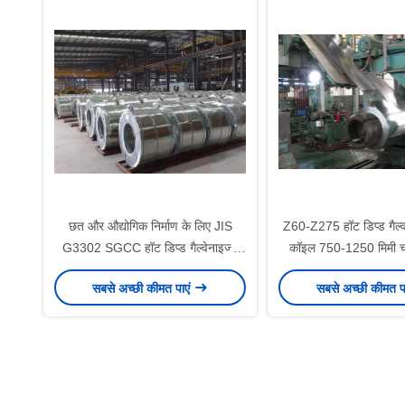
छत और औद्योगिक निर्माण के लिए JIS
Z60-Z275 हॉट डिप्ड गैल्व
G3302 SGCC हॉट डिप्ड गैल्वेनाइज्ड
कॉइल 750-1250 मिमी चौड
स्टील कॉइल Z60-Z275
मिनी और जीरो स्पैंग
सबसे अच्छी कीमत पाएं
सबसे अच्छी कीमत प