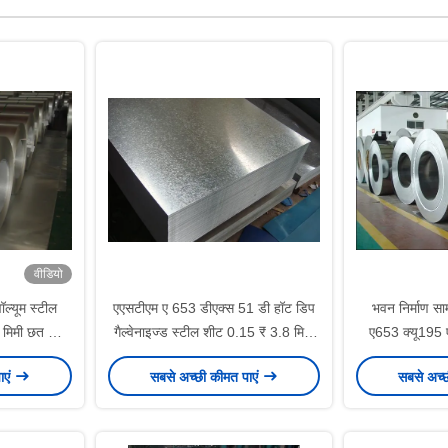
वीडियो
्यूम स्टील
एएसटीएम ए 653 डीएक्स 51 डी हॉट डिप
भवन निर्माण सा
 मिमी छत और
गैल्वेनाइज्ड स्टील शीट 0.15 ₹ 3.8 मिमी
ए653 क्यू195 
गों के लिए
क्रोमाटेड Z60 ₹ Z275 उपकरण और
स्पैंगल हॉट डिप्ड
ाएं
सबसे अच्छी कीमत पाएं
सबसे अच्
प्रकाश घटक के लिए