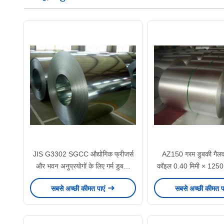
JIS G3302 SGCC औद्योगिक फ्रीजर्स
AZ150 गरम डुबकी गैलवॉल
और भवन अनुप्रयोगों के लिए गर्म डुबकी
कॉइल 0.40 मिमी × 1250
जस्ती स्टील कॉइल Z60?? Z275
हीट एक्सचेंजर अनुप्रयो
सबसे अच्छी कीमत पाएं
सबसे अच्छी कीमत प