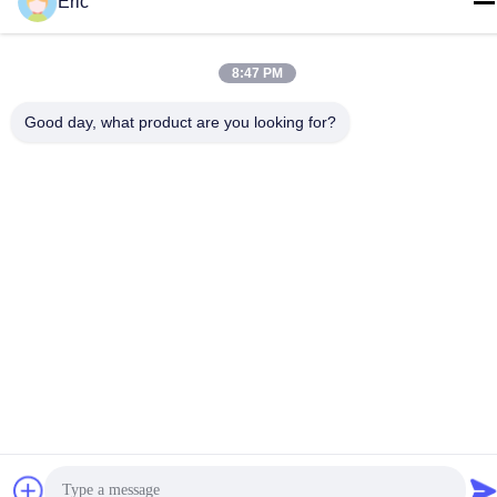
Eric
8:47 PM
Good day, what product are you looking for?
0.9 मिमी 1500 मिमी 3000 मिमी
एएसटीएम ए 972 0.3 मिमी ईजीआई
ईजीआई गर्म डूबा जस्ती शीट धातु
शीट Q295A DX51D जस्ती स्टील
शीट
सबसे अच्छी कीमत पाएं
सबसे अच्छी कीमत पाएं