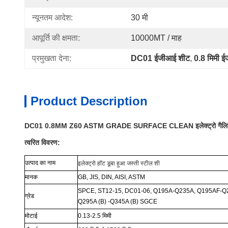
न्यूनतम आदेश:
30 मी
आपूर्ति की क्षमता:
10000MT / माह
प्रमुखता देना:
DC01 ईजीआई शीट
, 
0.8 मिमी 
Product Description
DC01 0.8MM Z60 ASTM GRADE SURFACE CLEAN इलेक्ट्रो गैलिशियन् 
त्वरित विवरण:
उत्पाद का नाम
इलेक्ट्रो हॉट डूबा हुआ जस्ती स्टील शी
मानक
GB, JIS, DIN, AISI, ASTM
SPCE, ST12-15, DC01-06, Q195A-Q235A, Q195AF-Q
ग्रेड
Q295A (B) -Q345A (B) SGCE
मोटाई
0.13-2.5 मिमी