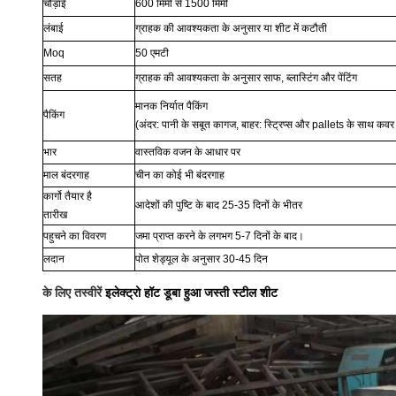
चौड़ाई
600 मिमी से 1500 मिमी
लंबाई
ग्राहक की आवश्यकता के अनुसार या शीट में कटौती
Moq
50 एमटी
सतह
ग्राहक की आवश्यकता के अनुसार साफ, ब्लास्टिंग और पेंटिंग
मानक निर्यात पैकिंग
पैकिंग
(अंदर: पानी के सबूत कागज, बाहर: स्ट्रिप्स और pallets के साथ कवर
भार
वास्तविक वजन के आधार पर
माल बंदरगाह
चीन का कोई भी बंदरगाह
कार्गो तैयार है
आदेशों की पुष्टि के बाद 25-35 दिनों के भीतर
तारीख
पहुचने का विवरण
जमा प्राप्त करने के लगभग 5-7 दिनों के बाद।
लदान
पोत शेड्यूल के अनुसार 30-45 दिन
के लिए तस्वीरें
इलेक्ट्रो हॉट डूबा हुआ जस्ती स्टील शीट