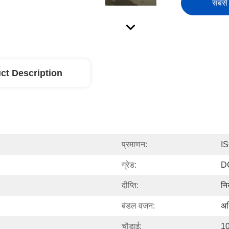
सबसे 
ct Description
प्रमाणन:
I
ग्रेड:
D
दीप्ति:
नि
बंडल वजन:
अध
चौड़ाई:
10