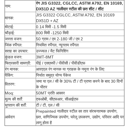
रंग JIS G3322, CGLCC, ASTM A792, EN 10169,
नाम:
DX51D AZ नालीदार स्टील की छत शीट / शीट
JIS G3322 CGLCC, ASTM A792, EN 10169
मानक:
DX51D + AZ
मोटाई:
0.14 मिमी -1.5 मिमी
चौड़ाई:
800 मिमी -1250 मिमी
जस्ता वजन:
50 ग्राम / एम 2-180 जी / एम 2
जिंक स्पैंगल:
नियमित स्पैंगल, न्यूनतम स्पैंगल
सतह का उपचार:
उज्ज्वल / मैट फिनिशिंग
कुंडल वजन:
3MT-8MT
चित्रकारी सामग्री:
पीई / एसएमपी / पीवीसी / पीवीडीएफ
रंग मानक:
आरएएल रंग मानक या ग्राहक के नमूना रंग के लिए
पैकिंग:
निर्यात समुद्र योग्य पैकेज
जमा या एल / सी के 30% टी / टी प्राप्त करने के बाद 30 दिनों
वितरण:
के भीतर
Moq:
50MT प्रति आकार
मूल्य की शर्तें:
एफओबी, सीएफआर, सीआईएफ
भुगतान की शर्तें:
टी / टी, एल / सी
Prepainted नालीदार स्टील का तार संरचनात्मक उपयोग,
आवेदन
छत, वाणिज्यिक उपयोग, घरेलू उपकरण, उद्योग, परिवार आदि पर
लागू होता है