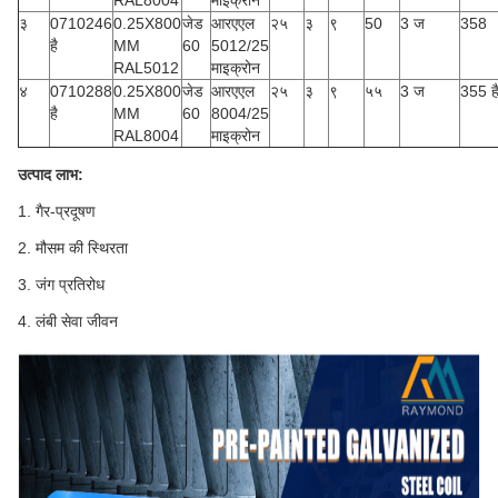
RAL8004
माइक्रोन
३
0710246
0.25X800
जेड
आरएएल
२५
३
९
50
3 ज
358
है
MM
60
5012/25
RAL5012
माइक्रोन
४
0710288
0.25X800
जेड
आरएएल
२५
३
९
५५
3 ज
355 ह
है
MM
60
8004/25
RAL8004
माइक्रोन
उत्पाद लाभ:
1. गैर-प्रदूषण
2. मौसम की स्थिरता
3. जंग प्रतिरोध
4. लंबी सेवा जीवन