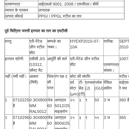
प्रमाणपत्र
आईएसओ 9001: 2008 / एसजीएस / बीवी
व्यापार के प्रकार
उत्पादक
उत्पाद कीवर्ड
PPGI / PPGL स्टील का तार
पूर्व चित्रित जस्ती इस्पात का तार का एमटीसी
वस्तु:
प्री-पेंटेड
सम्पर्क का
HYEXP2010-07-
तारीख:
SEP
ज़ीन स्टील
नम्बर।
10A
2010
शीट
इस्पात श्रेणी:
एसीसी JIS
आपूर्ति की शर्त
प्री-पेंटेड ज़ीन स्टील
1007
G3312,
शीट
प्रमाणपत्र
सॉफ्ट मैट
संख्या।
नहीं।
गर्मी नहीं।
आकार
जिंक
रंग पक्ष ए
कोट की संपत्ति
स्टील क
(मिमी)
की
दर्द
टी-
प्रभाव
ग्लोस
पेंसिल
वाईए
परत:
मोटा
बेंड
(J)
(GU)
कठिन
रे मपा
(μm)
(टी)
1
0710225
0.30X800
जेड
आरएएल
२५
३
९
50
3 ज
360 ह
है
MM
60
5012/25
RAL5012
माइक्रोन
२
0710296
0.30X800
जेड
आरएएल
२५
३
९
५५
3 ज
365
है
MM
60
8004/25