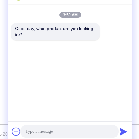
Quick Contact
3:59 AM
Tel
Good day, what product are you looking 
for?
86-510-83260630
E-mail
adam@wxhy.com.cn
Address
कमरा 2001, गेट 10, गयुआन अपार्टमेंट, माओय प्लाजा,
नंबर 128, किंगयांग रोड, वूशी
 © 2021-2025 WUXI RAYMOND STEEL CO.,LTD . All Rights Reserved.